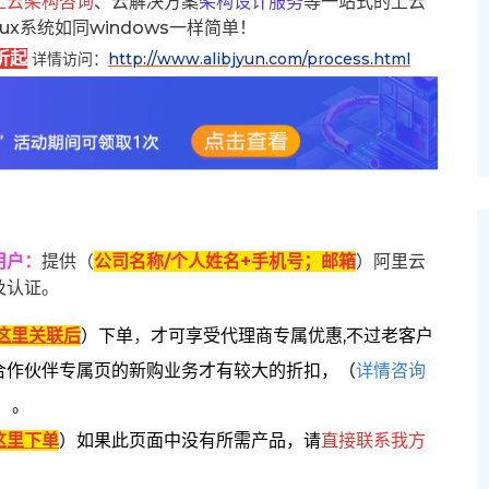
上云架构咨询
、云解决方案
架构设计服务
等一站式的上云
inux系统如同windows一样简单！
折起
详情访问：
http://www.alibjyun.com/process.html
用户
：
提供（
公司名称/个人姓名+手机号；邮箱
）阿里云
及认证。
这里关联后
）
下单
，
才可享受代理商专属优惠,不过老客户
合作伙伴专属页的新购业务才有较大的折扣，
（
详情咨询
）。
这里下单
）
如果此页面中没有所需产品，请
直接联系
我方