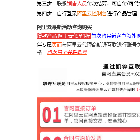
第三步：
联系
销售人员
付款结算，可自付/可代
第四步：自行登录
阿里云控制台
进行产品管理
阿里云最新活动咨询购买
爆款产品 阿里云低至1折
首次购买新客户额外
伴专属
页面
与阿里云代理商凯铧互联进行账号
格！
点此马上关联账号