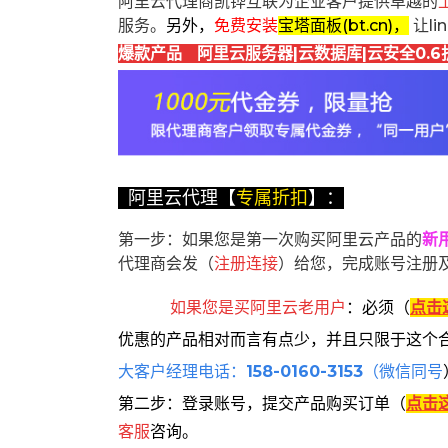
阿里云代理商凯铧互联为企业客户提供卓越的
服务。
另外，
免费安装
宝塔面板(bt.cn)，
让l
爆款产品 阿里云服务器|云数据库|云安全0.6
阿里云代理【
专属折扣
】：
第一步：如果您是第一次购买阿里云产品的
新
代理商会发（
注册连接
）给您，完成账号注册
如果您是买阿里云
老用户
：
必须
（
点击
优惠的产品相对而言有点少，并且只限于这个
大客户经理电话：
158-0160-3153
（微信同号
第二步：登录账号，提交产品购买订单（
点击
客服
咨询。