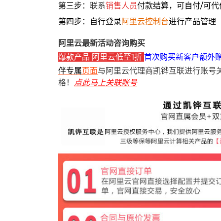
第三步：
联系
销售人员
付款结算，可自付/可代
第四步：自行登录
阿里云控制台
进行产品管理
阿里云最新活动咨询购买
爆款产品 阿里云低至1折
首次购买新客户额外
伴专属
页面
与阿里云代理商凯铧互联进行账号
格！
点此马上关联账号