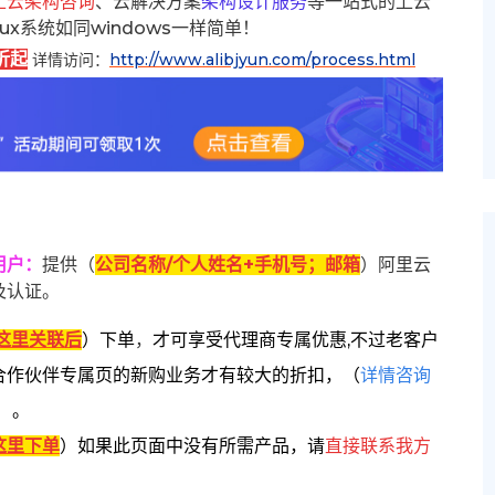
上云架构咨询
、云解决方案
架构设计服务
等一站式的上云
inux系统如同windows一样简单！
折起
详情访问：
http://www.alibjyun.com/process.html
用户
：
提供（
公司名称/个人姓名+手机号；邮箱
）阿里云
及认证。
这里关联后
）
下单
，
才可享受代理商专属优惠,不过老客户
合作伙伴专属页的新购业务才有较大的折扣，
（
详情咨询
）。
这里下单
）
如果此页面中没有所需产品，请
直接联系
我方