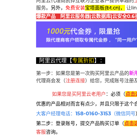
阿里云代理商凯铧互联为企业客户提供卓越的
服务。
另外，
免费安装
宝塔面板(bt.cn)，
让l
爆款产品 阿里云服务器|云数据库|云安全0.6
阿里云代理【
专属折扣
】：
第一步：如果您是第一次购买阿里云产品的
新
代理商会发（
注册连接
）给您，完成账号注册
如果您是买阿里云
老用户
：
必须
（
点击
优惠的产品相对而言有点少，并且只限于这个
大客户经理电话：
158-0160-3153
（微信同号
第二步：登录账号，提交产品购买订单（
点击
客服
咨询。