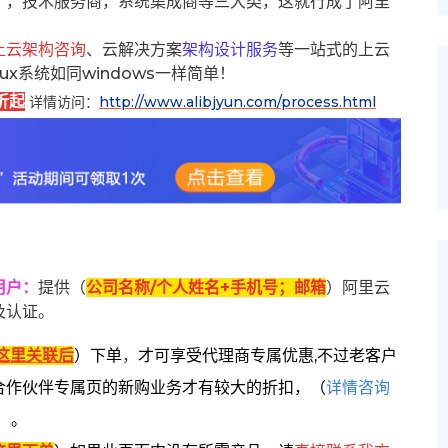
），技术服务商，系统集成商等三大类，这就行成了阿里
上云架构咨询
、云解决方案
架构设计服务
等一站式的上云
inux系统如同windows一样简单！
折起
详情访问：
http://www.alibjyun.com/process.html
用户
：
提供（
公司名称/个人姓名+手机号；邮箱
）阿里云
及认证。
这里关联后
）
下单
，
才可享受代理商专属优惠,不过老客户
合作伙伴专属页的新购业务才有较大的折扣，
（
详情咨询
）。