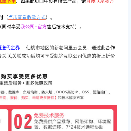
这里下单
）
如果此页面中没有所需产品，请
直接联系
我方
付（
点击查看收款方式
）。
（同时享受
我公司+官方
售后技术支持）。
赠送代金券！
仙桃市地区的新老阿里云会员，通过此
合作
号关联,关联成功后均可享受凯铧互联公司优惠的折上折价