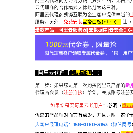
阿里云代理商分为纯分销（只卖产品，无售后
云代理商的合作模式大体也分为这三种。
阿里云代理商凯铧互联为企业客户提供卓越的
服务。
另外，
免费安装
宝塔面板(bt.cn)，
让l
爆款产品 阿里云服务器|云数据库|云安全0.6
阿里云代理【
专属折扣
】：
第一步：如果您是第一次购买阿里云产品的
新
代理商会发（
注册连接
）给您，完成账号注册
如果您是买阿里云
老用户
：
必须
（
点击
优惠的产品相对而言有点少，并且只限于这个
大客户经理电话：
158-0160-3153
（微信同号