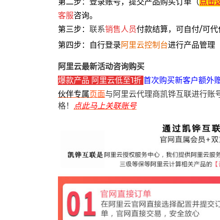
第二步：登录账号，提交产品购买订单（
点击
客服
咨询。
第三步：
联系
销售人员
付款结算，可自付/可代
第四步：自行登录
阿里云控制台
进行产品管理
阿里云最新活动咨询购买
爆款产品 阿里云低至1折
首次购买新客户额外
伙伴专属
页面
与阿里云代理商凯铧互联进行账
格！
点此马上关联账号