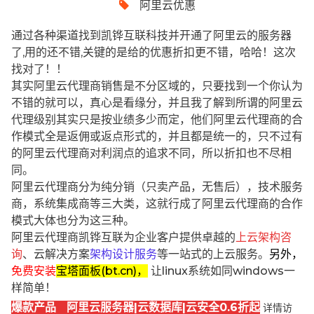
阿里云优惠
通过各种渠道找到凯铧互联科技并开通了阿里云的服务器
了,用的还不错,关键的是给的优惠折扣更不错，哈哈！这次
找对了！！
其实阿里云代理商销售是不分区域的，只要找到一个你认为
不错的就可以，真心是看缘分，并且我了解到所谓的阿里云
代理级别其实只是按业绩多少而定，他们阿里云代理商的合
作模式全是返佣或返点形式的，并且都是统一的，只不过有
的阿里云代理商对利润点的追求不同，所以折扣也不尽相
同。
阿里云代理商分为纯分销（只卖产品，无售后），技术服务
商，系统集成商等三大类，这就行成了阿里云代理商的合作
模式大体也分为这三种。
阿里云代理商凯铧互联为企业客户提供卓越的
上云架构咨
询
、云解决方案
架构设计服务
等一站式的上云服务。
另外，
免费安装
宝塔面板(bt.cn)，
让linux系统如同windows一
样简单！
爆款产品 阿里云服务器|云数据库|云安全0.6折起
详情访