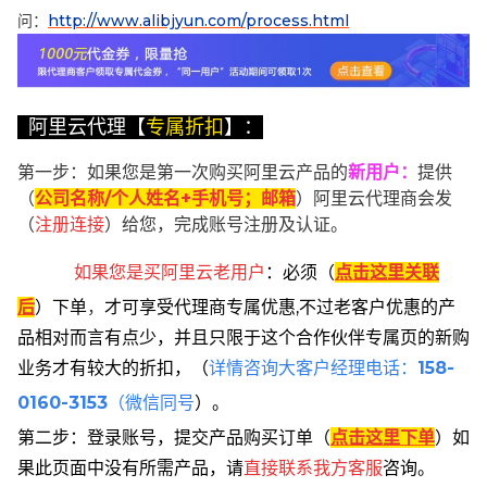
问：
http://www.alibjyun.com/process.html
阿里云代理【
专属折扣
】：
第一步：如果您是第一次购买阿里云产品的
新用户
：
提供
（
公司名称/个人姓名+手机号；邮箱
）阿里云代理商会发
（
注册连接
）给您，完成账号注册及认证。
如果您是买阿里云
老用户
：
必须
（
点击这里关联
后
）
下单
，
才可享受代理商专属优惠,不过老客户优惠的产
品相对而言有点少，并且只限于这个合作伙伴专属页的新购
业务才有较大的折扣，
（
详情咨询大客户经理电话：
158-
0160-3153
（微信同号
）。
第二步：登录账号，提交产品购买订单（
点击这里下单
）
如
果此页面中没有所需产品，请
直接联系
我方客服
咨询。