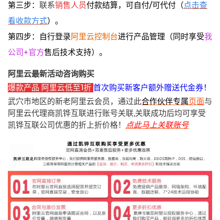
第三步：
联系
销售人员
付款结算，可自付/可代付（
点击查
看收款方式
）。
第四步：自行登录
阿里云控制台
进行产品管理（同时享受
我
公司+官方
售后技术支持）。
阿里云最新活动咨询购买
爆款产品 阿里云低至1折
首次购买新客户额外赠送代金券！
武穴市地区的新老阿里云会员，通过此
合作伙伴专属
页面
与
阿里云代理商凯铧互联进行账号关联,关联成功后均可享受
凯铧互联公司优惠的折上折价格！
点此马上关联账号