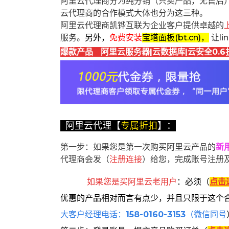
阿里云代理商分为纯分销（只卖产品，无售后
云代理商的合作模式大体也分为这三种。
阿里云代理商凯铧互联为企业客户提供卓越的
服务。
另外，
免费安装
宝塔面板(bt.cn)，
让l
爆款产品 阿里云服务器|云数据库|云安全0.6
阿里云代理【
专属折扣
】：
第一步：如果您是第一次购买阿里云产品的
新
代理商会发（
注册连接
）给您，完成账号注册
如果您是买阿里云
老用户
：
必须
（
点击
优惠的产品相对而言有点少，并且只限于这个
大客户经理电话：
158-0160-3153
（微信同号