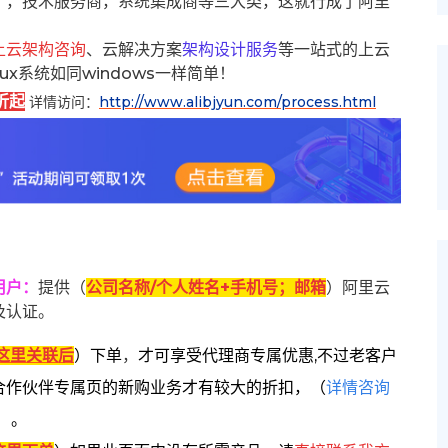
），技术服务商，系统集成商等三大类，这就行成了阿里
上云架构咨询
、云解决方案
架构设计服务
等一站式的上云
inux系统如同windows一样简单！
折起
详情访问：
http://www.alibjyun.com/process.html
用户
：
提供（
公司名称/个人姓名+手机号；邮箱
）阿里云
及认证。
这里关联后
）
下单
，
才可享受代理商专属优惠,不过老客户
合作伙伴专属页的新购业务才有较大的折扣，
（
详情咨询
）。