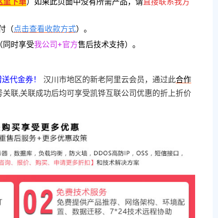
这里下单
）
如果此页面中没有所需产品，请
直接联系
我方
付（
点击查看收款方式
）。
（同时享受
我公司+官方
售后技术支持）。
赠送代金券！
汉川市地区的新老阿里云会员，通过此
合作
号关联,关联成功后均可享受凯铧互联公司优惠的折上折价