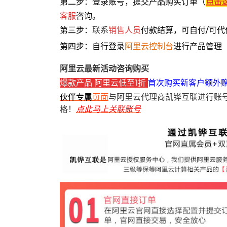
第二步：登录账号，提交产品购买订单（
点击
客服
咨询。
第三步：
联系
销售人员
付款结算，可自付/可代
第四步：自行登录
阿里云控制台
进行产品管理
阿里云最新活动咨询购买
爆款产品 阿里云低至1折
首次购买新客户额外
伙伴专属
页面
与阿里云代理商凯铧互联进行账
格！
点此马上关联账号