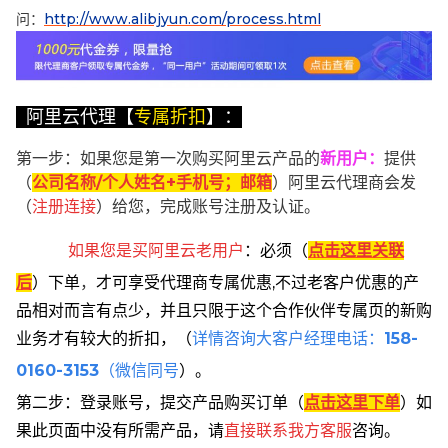
问：
http://www.alibjyun.com/process.html
阿里云代理【
专属折扣
】：
第一步：如果您是第一次购买阿里云产品的
新用户
：
提供
（
公司名称/个人姓名+手机号；邮箱
）阿里云代理商会发
（
注册连接
）给您，完成账号注册及认证。
如果您是买阿里云
老用户
：
必须
（
点击这里关联
后
）
下单
，
才可享受代理商专属优惠,不过老客户优惠的产
品相对而言有点少，并且只限于这个合作伙伴专属页的新购
业务才有较大的折扣，
（
详情咨询大客户经理电话：
158-
0160-3153
（微信同号
）。
第二步：登录账号，提交产品购买订单（
点击这里下单
）
如
果此页面中没有所需产品，请
直接联系
我方客服
咨询。