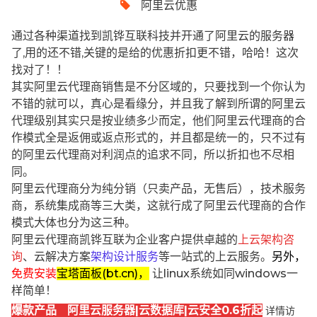
阿里云优惠
通过各种渠道找到凯铧互联科技并开通了阿里云的服务器
了,用的还不错,关键的是给的优惠折扣更不错，哈哈！这次
找对了！！
其实阿里云代理商销售是不分区域的，只要找到一个你认为
不错的就可以，真心是看缘分，并且我了解到所谓的阿里云
代理级别其实只是按业绩多少而定，他们阿里云代理商的合
作模式全是返佣或返点形式的，并且都是统一的，只不过有
的阿里云代理商对利润点的追求不同，所以折扣也不尽相
同。
阿里云代理商分为纯分销（只卖产品，无售后），技术服务
商，系统集成商等三大类，这就行成了阿里云代理商的合作
模式大体也分为这三种。
阿里云代理商凯铧互联为企业客户提供卓越的
上云架构咨
询
、云解决方案
架构设计服务
等一站式的上云服务。
另外，
免费安装
宝塔面板(bt.cn)，
让linux系统如同windows一
样简单！
爆款产品 阿里云服务器|云数据库|云安全0.6折起
详情访