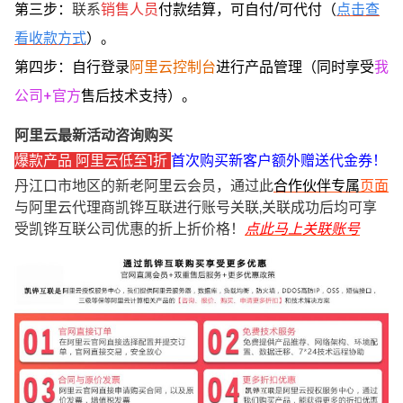
第三步：
联系
销售人员
付款结算，可自付/可代付（
点击查
看收款方式
）。
第四步：自行登录
阿里云控制台
进行产品管理（同时享受
我
公司+官方
售后技术支持）。
阿里云最新活动咨询购买
爆款产品 阿里云低至1折
首次购买新客户额外赠送代金券！
丹江口市地区的新老阿里云会员，通过此
合作伙伴专属
页面
与阿里云代理商凯铧互联进行账号关联,关联成功后均可享
受凯铧互联公司优惠的折上折价格！
点此马上关联账号