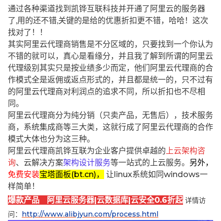
通过各种渠道找到凯铧互联科技并开通了阿里云的服务器
了,用的还不错,关键的是给的优惠折扣更不错，哈哈！这次
找对了！！
其实阿里云代理商销售是不分区域的，只要找到一个你认为
不错的就可以，真心是看缘分，并且我了解到所谓的阿里云
代理级别其实只是按业绩多少而定，他们阿里云代理商的合
作模式全是返佣或返点形式的，并且都是统一的，只不过有
的阿里云代理商对利润点的追求不同，所以折扣也不尽相
同。
阿里云代理商分为纯分销（只卖产品，无售后），技术服务
商，系统集成商等三大类，这就行成了阿里云代理商的合作
模式大体也分为这三种。
阿里云代理商凯铧互联为企业客户提供卓越的
上云架构咨
询
、云解决方案
架构设计服务
等一站式的上云服务。
另外，
免费安装
宝塔面板(bt.cn)，
让linux系统如同windows一
样简单！
爆款产品 阿里云服务器|云数据库|云安全0.6折起
详情访
问：
http://www.alibjyun.com/process.html