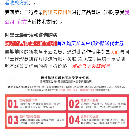
看收款方式
）。
第四步：自行登录
阿里云控制台
进行产品管理（同时享受
我
公司+官方
售后技术支持）。
阿里云最新活动咨询购买
爆款产品 阿里云低至1折
首次购买新客户额外赠送代金券！
襄樊地区的新老阿里云会员，通过此
合作伙伴专属
页面
与阿
里云代理商凯铧互联进行账号关联,关联成功后均可享受凯
铧互联公司优惠的折上折价格！
点此马上关联账号