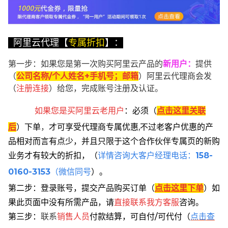
阿里云代理【
专属折扣
】：
第一步：如果您是第一次购买阿里云产品的
新用户
：
提供
（
公司名称/个人姓名+手机号；邮箱
）阿里云代理商会发
（
注册连接
）给您，完成账号注册及认证。
如果您是买阿里云
老用户
：
必须
（
点击这里关联
后
）
下单
，
才可享受代理商专属优惠,不过老客户优惠的产
品相对而言有点少，并且只限于这个合作伙伴专属页的新购
业务才有较大的折扣，
（
详情咨询大客户经理电话：
158-
0160-3153
（微信同号
）。
第二步：登录账号，提交产品购买订单（
点击这里下单
）
如
果此页面中没有所需产品，请
直接联系
我方客服
咨询。
第三步：
联系
销售人员
付款结算，可自付/可代付（
点击查