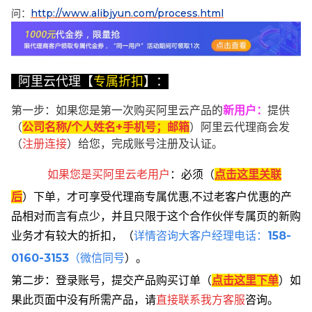
问：
http://www.alibjyun.com/process.html
阿里云代理【
专属折扣
】：
第一步：如果您是第一次购买阿里云产品的
新用户
：
提供
（
公司名称/个人姓名+手机号；邮箱
）阿里云代理商会发
（
注册连接
）给您，完成账号注册及认证。
如果您是买阿里云
老用户
：
必须
（
点击这里关联
后
）
下单
，
才可享受代理商专属优惠,不过老客户优惠的产
品相对而言有点少，并且只限于这个合作伙伴专属页的新购
业务才有较大的折扣，
（
详情咨询大客户经理电话：
158-
0160-3153
（微信同号
）。
第二步：登录账号，提交产品购买订单（
点击这里下单
）
如
果此页面中没有所需产品，请
直接联系
我方客服
咨询。