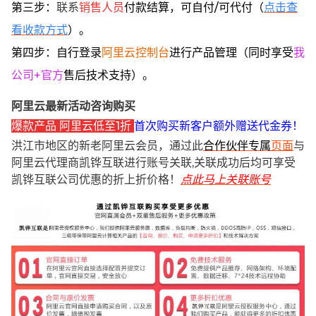
第三步：
联系
销售人员
付款结算，可自付/可代付（
点击查
看收款方式
）。
第四步：自行登录
阿里云控制台
进行产品管理（同时享受
我
公司+官方
售后技术支持）。
阿里云最新活动咨询购买
爆款产品 阿里云低至1折
首次购买新客户额外赠送代金券！
洪江市地区的新老阿里云会员，通过此
合作伙伴专属
页面
与
阿里云代理商凯铧互联进行账号关联,关联成功后均可享受
凯铧互联公司优惠的折上折价格！
点此马上关联账号