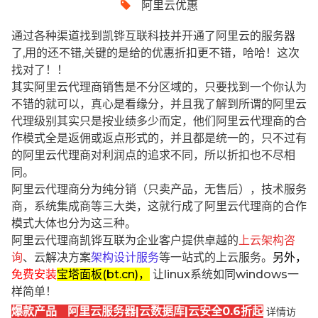
阿里云优惠
通过各种渠道找到凯铧互联科技并开通了阿里云的服务器
了,用的还不错,关键的是给的优惠折扣更不错，哈哈！这次
找对了！！
其实阿里云代理商销售是不分区域的，只要找到一个你认为
不错的就可以，真心是看缘分，并且我了解到所谓的阿里云
代理级别其实只是按业绩多少而定，他们阿里云代理商的合
作模式全是返佣或返点形式的，并且都是统一的，只不过有
的阿里云代理商对利润点的追求不同，所以折扣也不尽相
同。
阿里云代理商分为纯分销（只卖产品，无售后），技术服务
商，系统集成商等三大类，这就行成了阿里云代理商的合作
模式大体也分为这三种。
阿里云代理商凯铧互联为企业客户提供卓越的
上云架构咨
询
、云解决方案
架构设计服务
等一站式的上云服务。
另外，
免费安装
宝塔面板(bt.cn)，
让linux系统如同windows一
样简单！
爆款产品 阿里云服务器|云数据库|云安全0.6折起
详情访