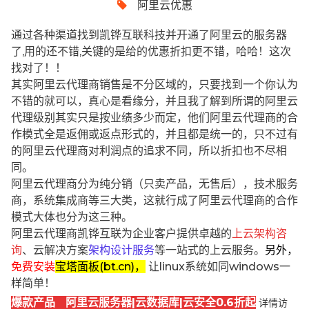
阿里云优惠
通过各种渠道找到凯铧互联科技并开通了阿里云的服务器
了,用的还不错,关键的是给的优惠折扣更不错，哈哈！这次
找对了！！
其实阿里云代理商销售是不分区域的，只要找到一个你认为
不错的就可以，真心是看缘分，并且我了解到所谓的阿里云
代理级别其实只是按业绩多少而定，他们阿里云代理商的合
作模式全是返佣或返点形式的，并且都是统一的，只不过有
的阿里云代理商对利润点的追求不同，所以折扣也不尽相
同。
阿里云代理商分为纯分销（只卖产品，无售后），技术服务
商，系统集成商等三大类，这就行成了阿里云代理商的合作
模式大体也分为这三种。
阿里云代理商凯铧互联为企业客户提供卓越的
上云架构咨
询
、云解决方案
架构设计服务
等一站式的上云服务。
另外，
免费安装
宝塔面板(bt.cn)，
让linux系统如同windows一
样简单！
爆款产品 阿里云服务器|云数据库|云安全0.6折起
详情访