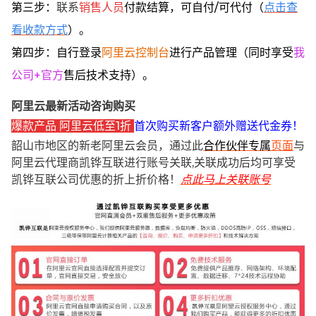
第三步：
联系
销售人员
付款结算，可自付/可代付（
点击查
看收款方式
）。
第四步：自行登录
阿里云控制台
进行产品管理（同时享受
我
公司+官方
售后技术支持）。
阿里云最新活动咨询购买
爆款产品 阿里云低至1折
首次购买新客户额外赠送代金券！
韶山市地区的新老阿里云会员，通过此
合作伙伴专属
页面
与
阿里云代理商凯铧互联进行账号关联,关联成功后均可享受
凯铧互联公司优惠的折上折价格！
点此马上关联账号