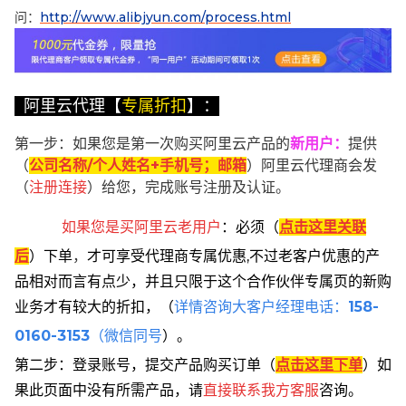
问：
http://www.alibjyun.com/process.html
阿里云代理【
专属折扣
】：
第一步：如果您是第一次购买阿里云产品的
新用户
：
提供
（
公司名称/个人姓名+手机号；邮箱
）阿里云代理商会发
（
注册连接
）给您，完成账号注册及认证。
如果您是买阿里云
老用户
：
必须
（
点击这里关联
后
）
下单
，
才可享受代理商专属优惠,不过老客户优惠的产
品相对而言有点少，并且只限于这个合作伙伴专属页的新购
业务才有较大的折扣，
（
详情咨询大客户经理电话：
158-
0160-3153
（微信同号
）。
第二步：登录账号，提交产品购买订单（
点击这里下单
）
如
果此页面中没有所需产品，请
直接联系
我方客服
咨询。