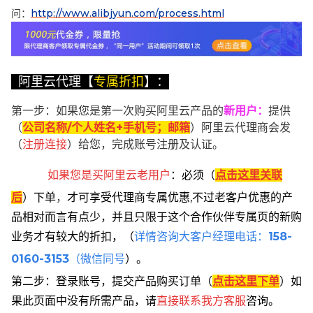
问：
http://www.alibjyun.com/process.html
阿里云代理【
专属折扣
】：
第一步：如果您是第一次购买阿里云产品的
新用户
：
提供
（
公司名称/个人姓名+手机号；邮箱
）阿里云代理商会发
（
注册连接
）给您，完成账号注册及认证。
如果您是买阿里云
老用户
：
必须
（
点击这里关联
后
）
下单
，
才可享受代理商专属优惠,不过老客户优惠的产
品相对而言有点少，并且只限于这个合作伙伴专属页的新购
业务才有较大的折扣，
（
详情咨询大客户经理电话：
158-
0160-3153
（微信同号
）。
第二步：登录账号，提交产品购买订单（
点击这里下单
）
如
果此页面中没有所需产品，请
直接联系
我方客服
咨询。