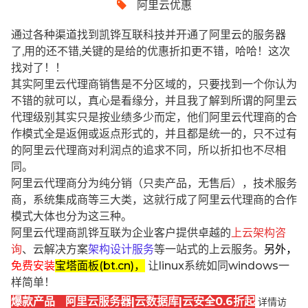
阿里云优惠
通过各种渠道找到凯铧互联科技并开通了阿里云的服务器
了,用的还不错,关键的是给的优惠折扣更不错，哈哈！这次
找对了！！
其实阿里云代理商销售是不分区域的，只要找到一个你认为
不错的就可以，真心是看缘分，并且我了解到所谓的阿里云
代理级别其实只是按业绩多少而定，他们阿里云代理商的合
作模式全是返佣或返点形式的，并且都是统一的，只不过有
的阿里云代理商对利润点的追求不同，所以折扣也不尽相
同。
阿里云代理商分为纯分销（只卖产品，无售后），技术服务
商，系统集成商等三大类，这就行成了阿里云代理商的合作
模式大体也分为这三种。
阿里云代理商凯铧互联为企业客户提供卓越的
上云架构咨
询
、云解决方案
架构设计服务
等一站式的上云服务。
另外，
免费安装
宝塔面板(bt.cn)，
让linux系统如同windows一
样简单！
爆款产品 阿里云服务器|云数据库|云安全0.6折起
详情访