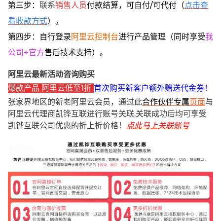
第三步：
联系
销售人员
付款结算，可自付/可代付（
点击查
看收款方式
）。
第四步：自行登录
阿里云控制台
进行产品管理（同时享受
我
公司+官方
售后技术支持）。
阿里云最新活动咨询购买
爆款产品 阿里云低至1折
首次购买新客户额外赠送代金券！
张家界地区的新老阿里云会员，通过此
合作伙伴专属
页面
与
阿里云代理商凯铧互联进行账号关联,关联成功后均可享受
凯铧互联公司优惠的折上折价格！
点此马上关联账号