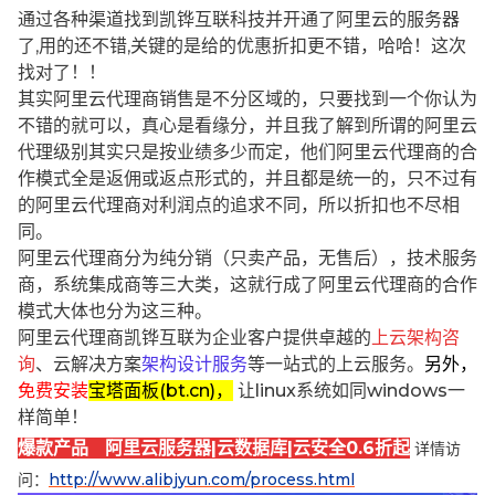
通过各种渠道找到凯铧互联科技并开通了阿里云的服务器
了,用的还不错,关键的是给的优惠折扣更不错，哈哈！这次
找对了！！
其实阿里云代理商销售是不分区域的，只要找到一个你认为
不错的就可以，真心是看缘分，并且我了解到所谓的阿里云
代理级别其实只是按业绩多少而定，他们阿里云代理商的合
作模式全是返佣或返点形式的，并且都是统一的，只不过有
的阿里云代理商对利润点的追求不同，所以折扣也不尽相
同。
阿里云代理商分为纯分销（只卖产品，无售后），技术服务
商，系统集成商等三大类，这就行成了阿里云代理商的合作
模式大体也分为这三种。
阿里云代理商凯铧互联为企业客户提供卓越的
上云架构咨
询
、云解决方案
架构设计服务
等一站式的上云服务。
另外，
免费安装
宝塔面板(bt.cn)，
让linux系统如同windows一
样简单！
爆款产品 阿里云服务器|云数据库|云安全0.6折起
详情访
问：
http://www.alibjyun.com/process.html