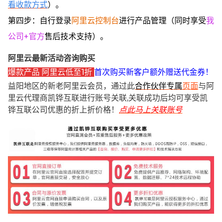
看收款方式
）。
第四步：自行登录
阿里云控制台
进行产品管理（同时享受
我
公司+官方
售后技术支持）。
阿里云最新活动咨询购买
爆款产品 阿里云低至1折
首次购买新客户额外赠送代金券！
益阳地区的新老阿里云会员，通过此
合作伙伴专属
页面
与阿
里云代理商凯铧互联进行账号关联,关联成功后均可享受凯
铧互联公司优惠的折上折价格！
点此马上关联账号