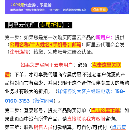
阿里云代理【
专属折扣
】：
第一步：如果您是第一次购买阿里云产品的
新用户
：
提供
（
公司名称/个人姓名+手机号；邮箱
）阿里云代理商会发
（
注册连接
）给您，完成账号注册及认证。
如果您是买阿里云
老用户
：
必须
（
点击这里关联
后
）
下单
，
才可享受代理商专属优惠,不过老客户优惠的产
品相对而言有点少，并且只限于这个合作伙伴专属页的新购
业务才有较大的折扣，
（
详情咨询大客户经理电话：
158-
0160-3153
（微信同号
）。
第二步：登录账号，提交产品购买订单（
点击这里下单
）
如
果此页面中没有所需产品，请
直接联系
我方客服
咨询。
第三步：
联系
销售人员
付款结算，可自付/可代付（
点击查