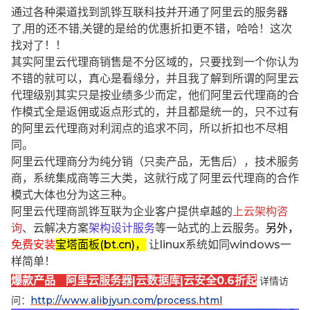
通过各种渠道找到凯铧互联科技并开通了阿里云的服务器
了,用的还不错,关键的是给的优惠折扣更不错，哈哈！这次
找对了！！
其实阿里云代理商销售是不分区域的，只要找到一个你认为
不错的就可以，真心是看缘分，并且我了解到所谓的阿里云
代理级别其实只是按业绩多少而定，他们阿里云代理商的合
作模式全是返佣或返点形式的，并且都是统一的，只不过有
的阿里云代理商对利润点的追求不同，所以折扣也不尽相
同。
阿里云代理商分为纯分销（只卖产品，无售后），技术服务
商，系统集成商等三大类，这就行成了阿里云代理商的合作
模式大体也分为这三种。
阿里云代理商凯铧互联为企业客户提供卓越的
上云架构咨
询
、云解决方案
架构设计服务
等一站式的上云服务。
另外，
免费安装
宝塔面板(bt.cn)，
让linux系统如同windows一
样简单！
爆款产品 阿里云服务器|云数据库|云安全0.6折起
详情访
问：
http://www.alibjyun.com/process.html