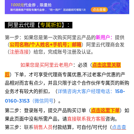
阿里云代理【
专属折扣
】：
第一步：如果您是第一次购买阿里云产品的
新用户
：
提供
（
公司名称/个人姓名+手机号；邮箱
）阿里云代理商会发
（
注册连接
）给您，完成账号注册及认证。
如果您是买阿里云
老用户
：
必须
（
点击这里关联
后
）
下单
，
才可享受代理商专属优惠,不过老客户优惠的产
品相对而言有点少，并且只限于这个合作伙伴专属页的新购
业务才有较大的折扣，
（
详情咨询大客户经理电话：
158-
0160-3153
（微信同号
）。
第二步：登录账号，提交产品购买订单（
点击这里下单
）
如
果此页面中没有所需产品，请
直接联系
我方客服
咨询。
第三步：
联系
销售人员
付款结算，可自付/可代付（
点击查