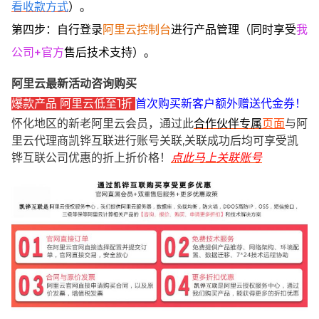
看收款方式
）。
第四步：自行登录
阿里云控制台
进行产品管理（同时享受
我
公司+官方
售后技术支持）。
阿里云最新活动咨询购买
爆款产品 阿里云低至1折
首次购买新客户额外赠送代金券！
怀化地区的新老阿里云会员，通过此
合作伙伴专属
页面
与阿
里云代理商凯铧互联进行账号关联,关联成功后均可享受凯
铧互联公司优惠的折上折价格！
点此马上关联账号