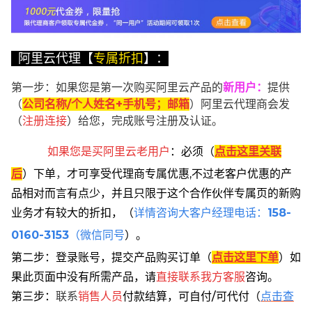
阿里云代理【
专属折扣
】：
第一步：如果您是第一次购买阿里云产品的
新用户
：
提供
（
公司名称/个人姓名+手机号；邮箱
）阿里云代理商会发
（
注册连接
）给您，完成账号注册及认证。
如果您是买阿里云
老用户
：
必须
（
点击这里关联
后
）
下单
，
才可享受代理商专属优惠,不过老客户优惠的产
品相对而言有点少，并且只限于这个合作伙伴专属页的新购
业务才有较大的折扣，
（
详情咨询大客户经理电话：
158-
0160-3153
（微信同号
）。
第二步：登录账号，提交产品购买订单（
点击这里下单
）
如
果此页面中没有所需产品，请
直接联系
我方客服
咨询。
第三步：
联系
销售人员
付款结算，可自付/可代付（
点击查