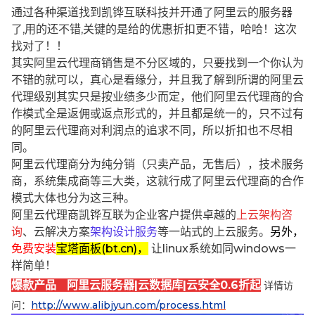
通过各种渠道找到凯铧互联科技并开通了阿里云的服务器
了,用的还不错,关键的是给的优惠折扣更不错，哈哈！这次
找对了！！
其实阿里云代理商销售是不分区域的，只要找到一个你认为
不错的就可以，真心是看缘分，并且我了解到所谓的阿里云
代理级别其实只是按业绩多少而定，他们阿里云代理商的合
作模式全是返佣或返点形式的，并且都是统一的，只不过有
的阿里云代理商对利润点的追求不同，所以折扣也不尽相
同。
阿里云代理商分为纯分销（只卖产品，无售后），技术服务
商，系统集成商等三大类，这就行成了阿里云代理商的合作
模式大体也分为这三种。
阿里云代理商凯铧互联为企业客户提供卓越的
上云架构咨
询
、云解决方案
架构设计服务
等一站式的上云服务。
另外，
免费安装
宝塔面板(bt.cn)，
让linux系统如同windows一
样简单！
爆款产品 阿里云服务器|云数据库|云安全0.6折起
详情访
问：
http://www.alibjyun.com/process.html