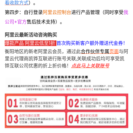
看收款方式
）。
第四步：自行登录
阿里云控制台
进行产品管理（同时享受
我
公司+官方
售后技术支持）。
阿里云最新活动咨询购买
爆款产品 阿里云低至1折
首次购买新客户额外赠送代金券！
衡阳地区的新老阿里云会员，通过此
合作伙伴专属
页面
与阿
里云代理商凯铧互联进行账号关联,关联成功后均可享受凯
铧互联公司优惠的折上折价格！
点此马上关联账号