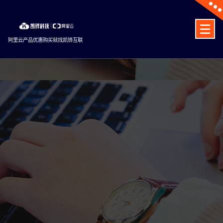
Skip
to
content
阿里云产品优惠购买就找凯铧互联