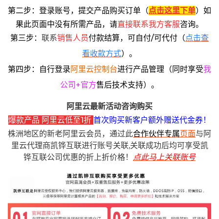
第二步：登录账号，提交产品购买订单（
点击这里下单
）
如
果此页面中没有所需产品，请
直接联系
我方客服
咨询。
第三步：
联系
销售人员
付款结算，可自付/可代付（
点击查
看收款方式
）。
第四步：自行登录
阿里云控制台
进行产品管理（同时享受
我
公司+官方
售后技术支持）。
阿里云最新活动咨询购买
爆款产品 阿里云低至1折
首次购买新客户额外赠送代金券！
株洲地区的新老阿里云会员，通过此
合作伙伴专属
页面
与阿
里云代理商凯铧互联进行账号关联,关联成功后均可享受凯
铧互联公司优惠的折上折价格！
点此马上关联账号