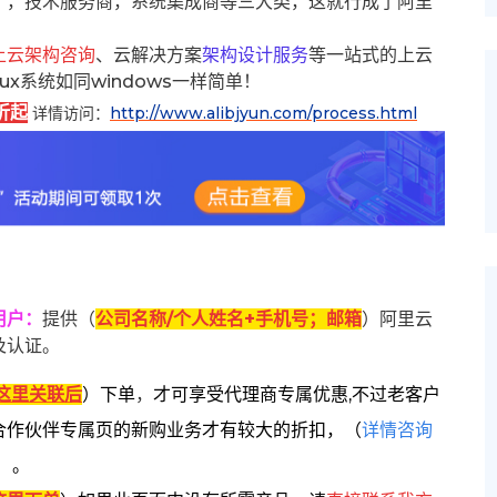
），技术服务商，系统集成商等三大类，这就行成了阿里
上云架构咨询
、云解决方案
架构设计服务
等一站式的上云
inux系统如同windows一样简单！
折起
详情访问：
http://www.alibjyun.com/process.html
用户
：
提供（
公司名称/个人姓名+手机号；邮箱
）阿里云
及认证。
这里关联后
）
下单
，
才可享受代理商专属优惠,不过老客户
合作伙伴专属页的新购业务才有较大的折扣，
（
详情咨询
）。