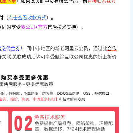
这里下单
）
如果此页面中没有所需产品，请
直接联系
我方
付（
点击查看收款方式
）。
（同时享受
我公司+官方
售后技术支持）。
赠送代金券！
阆中市地区的新老阿里云会员，通过此
合作
号关联,关联成功后均可享受凯铧互联公司优惠的折上折价