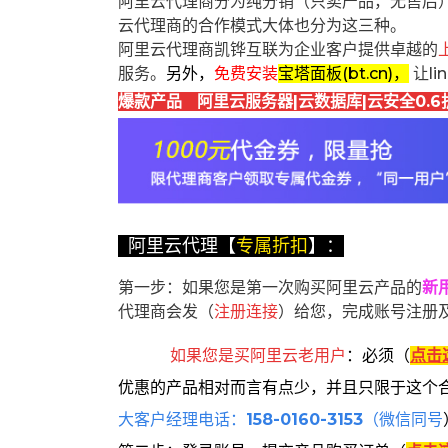
阿里云代理商分为纯分销（只卖产品，无售后
云代理商的合作模式大体也分为这三种。
阿里云代理商凯铧互联为企业客户提供卓越的
服务。
另外，
免费安装
宝塔面板(bt.cn)，
让l
爆款产品 阿里云服务器|云数据库|云安全0.6
阿里云代理【
专属折扣
】：
第一步：如果您是第一次购买阿里云产品的
新
代理商会发（
注册连接
）给您，完成账号注册
如果您是买阿里云
老用户
：
必须
（
点击
优惠的产品相对而言有点少，并且只限于这个
大客户经理电话：
158-0160-3153
（微信同号