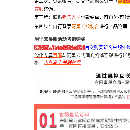
第二步：登录账号，提交产品购买订单（
点击
客服
咨询。
第三步：
联系
销售人员
付款结算，可自付/可代
第四步：自行登录
阿里云控制台
进行产品管理
阿里云最新活动咨询购买
爆款产品 阿里云低至1折
首次购买新客户额外
伙伴专属
页面
与阿里云代理商凯铧互联进行账
格！
点此马上关联账号