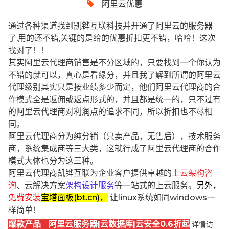
阿里云优惠
通过各种渠道找到凯铧互联科技并开通了阿里云的服务器
了,用的还不错,关键的是给的优惠折扣更不错，哈哈！这次
找对了！！
其实阿里云代理商销售是不分区域的，只要找到一个你认为
不错的就可以，真心是看缘分，并且我了解到所谓的阿里云
代理级别其实只是按业绩多少而定，他们阿里云代理商的合
作模式全是返佣或返点形式的，并且都是统一的，只不过有
的阿里云代理商对利润点的追求不同，所以折扣也不尽相
同。
阿里云代理商分为纯分销（只卖产品，无售后），技术服务
商，系统集成商等三大类，这就行成了阿里云代理商的合作
模式大体也分为这三种。
阿里云代理商凯铧互联为企业客户提供卓越的
上云架构咨
询
、云解决方案
架构设计服务
等一站式的上云服务。
另外，
免费安装
宝塔面板(bt.cn)，
让linux系统如同windows一
样简单！
爆款产品 阿里云服务器|云数据库|云安全0.6折起
详情访