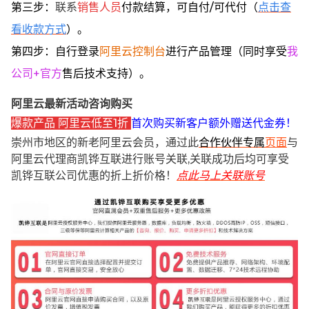
第三步：
联系
销售人员
付款结算，可自付/可代付（
点击查
看收款方式
）。
第四步：自行登录
阿里云控制台
进行产品管理（同时享受
我
公司+官方
售后技术支持）。
阿里云最新活动咨询购买
爆款产品 阿里云低至1折
首次购买新客户额外赠送代金券！
崇州市地区的新老阿里云会员，通过此
合作伙伴专属
页面
与
阿里云代理商凯铧互联进行账号关联,关联成功后均可享受
凯铧互联公司优惠的折上折价格！
点此马上关联账号