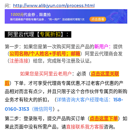
问：
http://www.alibjyun.com/process.html
阿里云代理【
专属折扣
】：
第一步：如果您是第一次购买阿里云产品的
新用户
：
提供
（
公司名称/个人姓名+手机号；邮箱
）阿里云代理商会发
（
注册连接
）给您，完成账号注册及认证。
如果您是买阿里云
老用户
：
必须
（
点击这里关联
后
）
下单
，
才可享受代理商专属优惠,不过老客户优惠的产
品相对而言有点少，并且只限于这个合作伙伴专属页的新购
业务才有较大的折扣，
（
详情咨询大客户经理电话：
158-
0160-3153
（微信同号
）。
第二步：登录账号，提交产品购买订单（
点击这里下单
）
如
果此页面中没有所需产品，请
直接联系
我方客服
咨询。