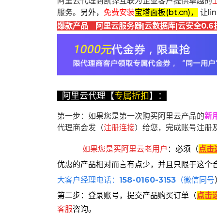
阿里云代理商凯铧互联为企业客户提供卓越的
服务。
另外，
免费安装
宝塔面板(bt.cn)，
让l
爆款产品 阿里云服务器|云数据库|云安全0.6
阿里云代理【
专属折扣
】：
第一步：如果您是第一次购买阿里云产品的
新
代理商会发（
注册连接
）给您，完成账号注册
如果您是买阿里云
老用户
：
必须
（
点击
优惠的产品相对而言有点少，并且只限于这个
大客户经理电话：
158-0160-3153
（微信同号
第二步：登录账号，提交产品购买订单（
点击
客服
咨询。