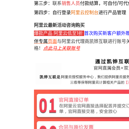
第三步：
联系
销售人员
付款结算，可自付/可代
第四步：自行登录
阿里云控制台
进行产品管理
阿里云最新活动咨询购买
爆款产品 阿里云低至1折
首次购买新客户额外
伴专属
页面
与阿里云代理商凯铧互联进行账号
格！
点此马上关联账号