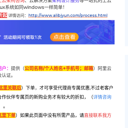
上云架构咨询
、云解决方案
架构设计服务
等一站式的上云
inux系统如同windows一样简单！
折起
详情访问：
http://www.alibjyun.com/process.html
用户
：
提供（
公司名称/个人姓名+手机号；邮箱
）阿里云
及认证。
这里关联后
）
下单
，
才可享受代理商专属优惠,不过老客户
合作伙伴专属页的新购业务才有较大的折扣，
（
详情咨询
）。
这里下单
）
如果此页面中没有所需产品，请
直接联系
我方