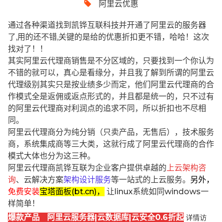
阿里云优惠
通过各种渠道找到凯铧互联科技并开通了阿里云的服务器
了,用的还不错,关键的是给的优惠折扣更不错，哈哈！这次
找对了！！
其实阿里云代理商销售是不分区域的，只要找到一个你认为
不错的就可以，真心是看缘分，并且我了解到所谓的阿里云
代理级别其实只是按业绩多少而定，他们阿里云代理商的合
作模式全是返佣或返点形式的，并且都是统一的，只不过有
的阿里云代理商对利润点的追求不同，所以折扣也不尽相
同。
阿里云代理商分为纯分销（只卖产品，无售后），技术服务
商，系统集成商等三大类，这就行成了阿里云代理商的合作
模式大体也分为这三种。
阿里云代理商凯铧互联为企业客户提供卓越的
上云架构咨
询
、云解决方案
架构设计服务
等一站式的上云服务。
另外，
免费安装
宝塔面板(bt.cn)，
让linux系统如同windows一
样简单！
爆款产品 阿里云服务器|云数据库|云安全0.6折起
详情访