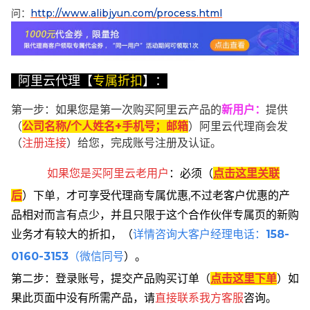
问：
http://www.alibjyun.com/process.html
阿里云代理【
专属折扣
】：
第一步：如果您是第一次购买阿里云产品的
新用户
：
提供
（
公司名称/个人姓名+手机号；邮箱
）阿里云代理商会发
（
注册连接
）给您，完成账号注册及认证。
如果您是买阿里云
老用户
：
必须
（
点击这里关联
后
）
下单
，
才可享受代理商专属优惠,不过老客户优惠的产
品相对而言有点少，并且只限于这个合作伙伴专属页的新购
业务才有较大的折扣，
（
详情咨询大客户经理电话：
158-
0160-3153
（微信同号
）。
第二步：登录账号，提交产品购买订单（
点击这里下单
）
如
果此页面中没有所需产品，请
直接联系
我方客服
咨询。