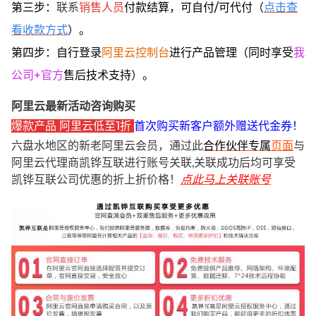
第三步：
联系
销售人员
付款结算，可自付/可代付（
点击查
看收款方式
）。
第四步：自行登录
阿里云控制台
进行产品管理（同时享受
我
公司+官方
售后技术支持）。
阿里云最新活动咨询购买
爆款产品 阿里云低至1折
首次购买新客户额外赠送代金券！
六盘水地区的新老阿里云会员，通过此
合作伙伴专属
页面
与
阿里云代理商凯铧互联进行账号关联,关联成功后均可享受
凯铧互联公司优惠的折上折价格！
点此马上关联账号