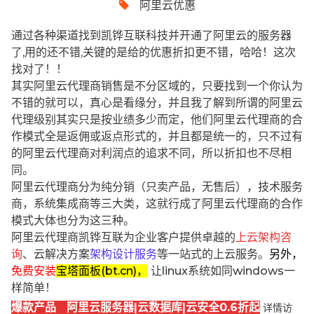
阿里云优惠
通过各种渠道找到凯铧互联科技并开通了阿里云的服务器
了,用的还不错,关键的是给的优惠折扣更不错，哈哈！这次
找对了！！
其实阿里云代理商销售是不分区域的，只要找到一个你认为
不错的就可以，真心是看缘分，并且我了解到所谓的阿里云
代理级别其实只是按业绩多少而定，他们阿里云代理商的合
作模式全是返佣或返点形式的，并且都是统一的，只不过有
的阿里云代理商对利润点的追求不同，所以折扣也不尽相
同。
阿里云代理商分为纯分销（只卖产品，无售后），技术服务
商，系统集成商等三大类，这就行成了阿里云代理商的合作
模式大体也分为这三种。
阿里云代理商凯铧互联为企业客户提供卓越的
上云架构咨
询
、云解决方案
架构设计服务
等一站式的上云服务。
另外，
免费安装
宝塔面板(bt.cn)，
让linux系统如同windows一
样简单！
爆款产品 阿里云服务器|云数据库|云安全0.6折起
详情访