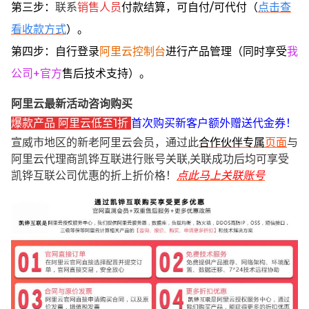
第三步：
联系
销售人员
付款结算，可自付/可代付（
点击查
看收款方式
）。
第四步：自行登录
阿里云控制台
进行产品管理（同时享受
我
公司+官方
售后技术支持）。
阿里云最新活动咨询购买
爆款产品 阿里云低至1折
首次购买新客户额外赠送代金券！
宣威市地区的新老阿里云会员，通过此
合作伙伴专属
页面
与
阿里云代理商凯铧互联进行账号关联,关联成功后均可享受
凯铧互联公司优惠的折上折价格！
点此马上关联账号