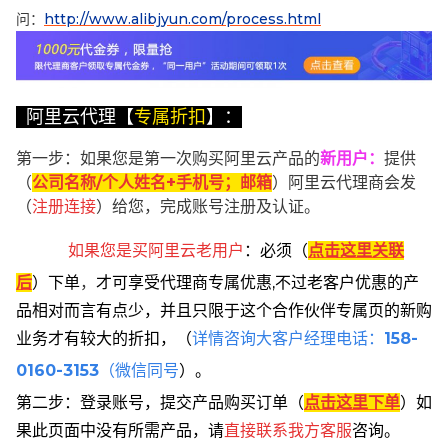
问：
http://www.alibjyun.com/process.html
阿里云代理【
专属折扣
】：
第一步：如果您是第一次购买阿里云产品的
新用户
：
提供
（
公司名称/个人姓名+手机号；邮箱
）阿里云代理商会发
（
注册连接
）给您，完成账号注册及认证。
如果您是买阿里云
老用户
：
必须
（
点击这里关联
后
）
下单
，
才可享受代理商专属优惠,不过老客户优惠的产
品相对而言有点少，并且只限于这个合作伙伴专属页的新购
业务才有较大的折扣，
（
详情咨询大客户经理电话：
158-
0160-3153
（微信同号
）。
第二步：登录账号，提交产品购买订单（
点击这里下单
）
如
果此页面中没有所需产品，请
直接联系
我方客服
咨询。