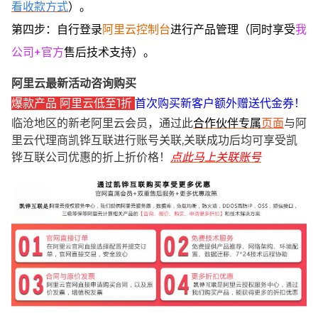
看收款方式
）。
第四步：自行登录
阿里云控制台
进行产品管理（同时享受
我
公司+官方
售后技术支持）。
阿里云最新活动咨询购买
爆款产品 阿里云低至1折
首次购买新客户额外赠送代金券！
临沧地区的新老阿里云会员，通过此
合作伙伴专属
页面
与阿
里云代理商凯铧互联进行账号关联,关联成功后均可享受凯
铧互联公司优惠的折上折价格！
点此马上关联账号