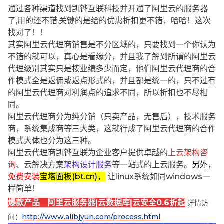
通过各种渠道找到凯铧互联科技并开通了阿里云的服务器
了,用的还不错,关键的是给的优惠折扣更不错，哈哈！这次
找对了！！
其实阿里云代理商销售是不分区域的，只要找到一个你认为
不错的就可以，真心是看缘分，并且我了解到所谓的阿里云
代理级别其实只是按业绩多少而定，他们阿里云代理商的合
作模式全是返佣或返点形式的，并且都是统一的，只不过有
的阿里云代理商对利润点的追求不同，所以折扣也不尽相
同。
阿里云代理商分为纯分销（只卖产品，无售后），技术服务
商，系统集成商等三大类，这就行成了阿里云代理商的合作
模式大体也分为这三种。
阿里云代理商凯铧互联为企业客户提供卓越的
上云架构咨
询
、云解决方案
架构设计服务
等一站式的上云服务。
另外，
免费安装
宝塔面板(bt.cn)，
让linux系统如同windows一
样简单！
爆款产品 阿里云服务器|云数据库|云安全0.6折起
详情访
问：
http://www.alibjyun.com/process.html