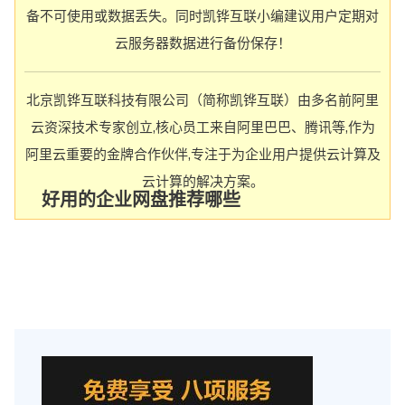
备不可使用或数据丢失。同时凯铧互联小编建议用户定期对
云服务器数据进行备份保存！
北京凯铧互联科技有限公司（简称凯铧互联）由多名前阿里
云资深技术专家创立,核心员工来自阿里巴巴、腾讯等,作为
阿里云重要的金牌合作伙伴,专注于为企业用户提供云计算及
云计算的解决方案。
好用的企业网盘推荐哪些