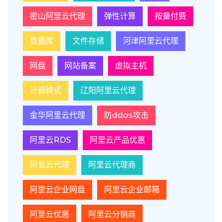
密山阿里云代理
弹性计算
按量付费
数据库
文件存储
河津阿里云代理
网盘
网站备案
虚拟主机
计费模式
辽阳阿里云代理
金华阿里云代理
防ddos攻击
阿里云RDS
阿里云产品优惠
阿里云代理
阿里云代理商
阿里云企业网盘
阿里云企业邮箱
阿里云优惠
阿里云分销商