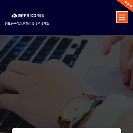
Skip
to
content
阿里云产品优惠购买就找凯铧互联