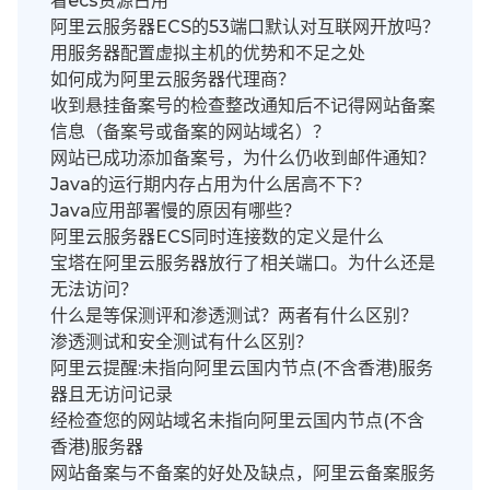
看ecs资源占用
阿里云服务器ECS的53端口默认对互联网开放吗？
用服务器配置虚拟主机的优势和不足之处
如何成为阿里云服务器代理商？
收到悬挂备案号的检查整改通知后不记得网站备案
信息（备案号或备案的网站域名）？
网站已成功添加备案号，为什么仍收到邮件通知？
Java的运行期内存占用为什么居高不下？
Java应用部署慢的原因有哪些？
阿里云服务器ECS同时连接数的定义是什么
宝塔在阿里云服务器放行了相关端口。为什么还是
无法访问？
什么是等保测评和渗透测试？两者有什么区别？
渗透测试和安全测试有什么区别？
阿里云提醒:未指向阿里云国内节点(不含香港)服务
器且无访问记录
经检查您的网站域名未指向阿里云国内节点(不含
香港)服务器
网站备案与不备案的好处及缺点，阿里云备案服务