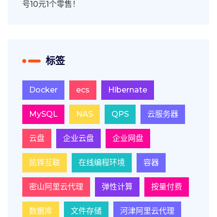
号10元1个零售！
标签
Docker
ecs
Hibernate
MySQL
NAS
QPS
云服务器
云盘
企业云盘
企业网盘
凯铧互联
在线编程环境
容器
密山阿里云代理
弹性计算
按量付费
数据库
文件存储
河津阿里云代理