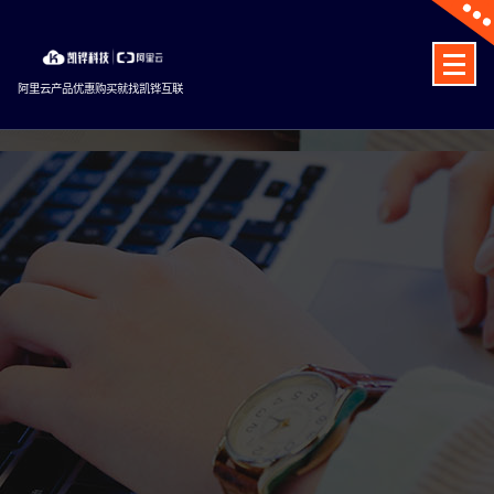
Skip
to
content
阿里云产品优惠购买就找凯铧互联