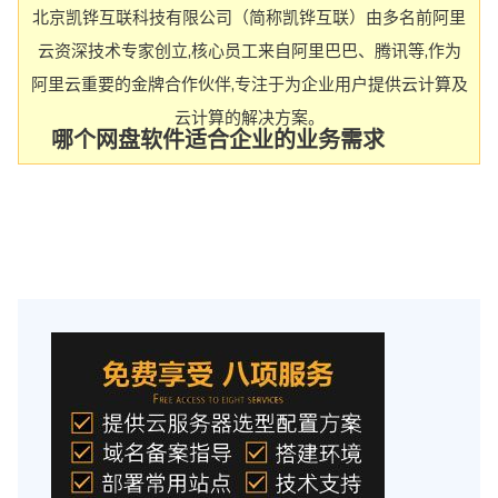
北京凯铧互联科技有限公司（简称凯铧互联）由多名前阿里
云资深技术专家创立,核心员工来自阿里巴巴、腾讯等,作为
阿里云重要的金牌合作伙伴,专注于为企业用户提供云计算及
云计算的解决方案。
哪个网盘软件适合企业的业务需求