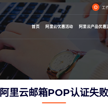
工作
首页
阿里云优惠活动
阿里云产品优惠
阿里云邮箱POP认证失