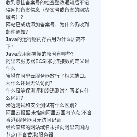
收到悬挂备案号的检查整改通知后不记
得网站备案信息（备案号或备案的网站
域名）？
网站已成功添加备案号，为什么仍收到
邮件通知？
Java的运行期内存占用为什么居高不
下？
Java应用部署慢的原因有哪些？
阿里云服务器ECS同时连接数的定义是
什么
宝塔在阿里云服务器放行了相关端口。
为什么还是无法访问？
什么是等保测评和渗透测试？两者有什
么区别？
渗透测试和安全测试有什么区别？
阿里云提醒:未指向阿里云国内节点(不含
香港)服务器且无访问记录
经检查您的网站域名未指向阿里云国内
节点(不含香港)服务器