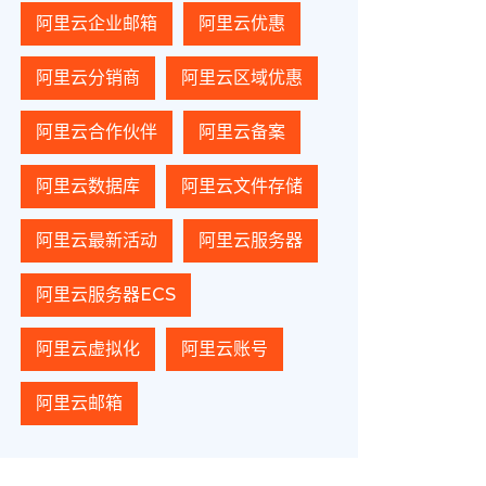
阿里云企业邮箱
阿里云优惠
阿里云分销商
阿里云区域优惠
阿里云合作伙伴
阿里云备案
阿里云数据库
阿里云文件存储
阿里云最新活动
阿里云服务器
阿里云服务器ECS
阿里云虚拟化
阿里云账号
阿里云邮箱