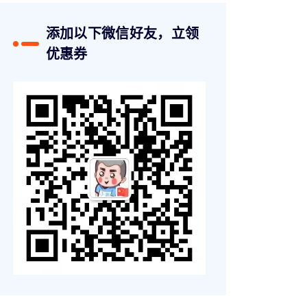
添加以下微信好友，立领
优惠券