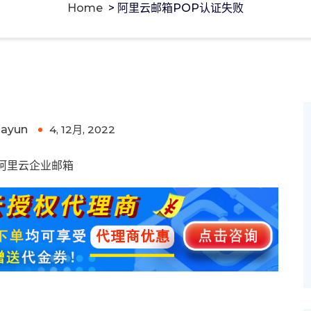
Home
>
阿里云邮箱POP认证失败
uayun
4, 12月, 2022
0
阿里云企业邮箱