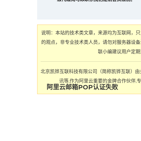
说明：本站的技术类文章，来源均为互联网，只
的观点，非专业技术类人员，请勿对服务器设备
联小编建议用户定期
北京凯铧互联科技有限公司（简称凯铧互联）由
讯等,作为阿里云重要的金牌合作伙伴,
阿里云邮箱POP认证失败