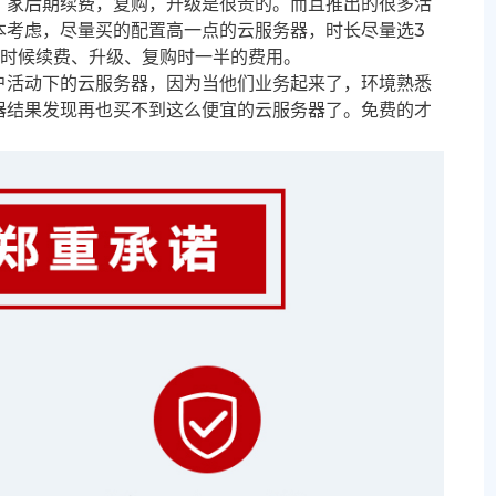
厂家后期续费，复购，升级是很贵的。而且推出的很多活
本考虑，尽量买的配置高一点的云服务器，时长尽量选3
到时候续费、升级、复购时一半的费用。
户活动下的云服务器，因为当他们业务起来了，环境熟悉
器结果发现再也买不到这么便宜的云服务器了。免费的才