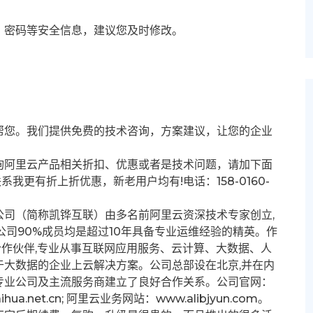
、密码等安全信息，建议您及时修改。
帮您。我们提供免费的技术咨询，方案建议，让您的企业
询阿里云产品相关折扣、优惠或者是技术问题，请加下面
我更有折上折优惠，新老用户均有!电话：158-0160-
公司（简称凯铧互联）由多名前阿里云资深技术专家创立,
公司90%成员均是超过10年具备专业运维经验的精英。作
的合作伙伴,专业从事互联网应用服务、云计算、大数据、人
于大数据的企业上云解决方案。公司总部设在北京,并在内
专业公司及主流服务商建立了良好合作关系。公司官网：
ihua.net.cn; 阿里云业务网站：www.alibjyun.com。