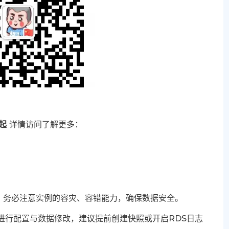
折起
详情访问了解更多：
，务必注意实例的容灾、容错能力，确保数据安全。
等进行配置与数据修改，建议提前创建快照或开启RDS日志