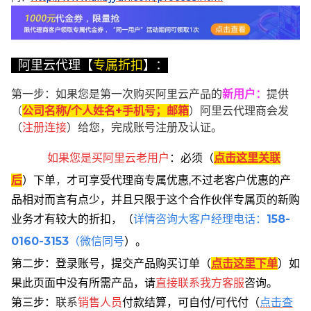
阿里云代理【
专属折扣
】：
第一步：如果您是第一次购买阿里云产品的
新用户
：
提供
（
公司名称/个人姓名+手机号；邮箱
）阿里云代理商会发
（
注册连接
）给您，完成账号注册及认证。
如果您是买阿里云
老用户
：
必须
（
点击这里关联
后
）
下单
，
才可享受代理商专属优惠,不过老客户优惠的产
品相对而言有点少，并且只限于这个合作伙伴专属页的新购
业务才有较大的折扣，
（
详情咨询大客户经理电话：
158-
0160-3153
（微信同号
）。
第二步：登录账号，提交产品购买订单（
点击这里下单
）
如
果此页面中没有所需产品，请
直接联系
我方客服
咨询。
第三步：
联系
销售人员
付款结算，可自付/可代付（
点击查