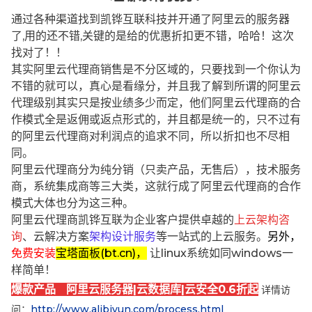
通过各种渠道找到凯铧互联科技并开通了阿里云的服务器
了,用的还不错,关键的是给的优惠折扣更不错，哈哈！这次
找对了！！
其实阿里云代理商销售是不分区域的，只要找到一个你认为
不错的就可以，真心是看缘分，并且我了解到所谓的阿里云
代理级别其实只是按业绩多少而定，他们阿里云代理商的合
作模式全是返佣或返点形式的，并且都是统一的，只不过有
的阿里云代理商对利润点的追求不同，所以折扣也不尽相
同。
阿里云代理商分为纯分销（只卖产品，无售后），技术服务
商，系统集成商等三大类，这就行成了阿里云代理商的合作
模式大体也分为这三种。
阿里云代理商凯铧互联为企业客户提供卓越的
上云架构咨
询
、云解决方案
架构设计服务
等一站式的上云服务。
另外，
免费安装
宝塔面板(bt.cn)，
让linux系统如同windows一
样简单！
爆款产品 阿里云服务器|云数据库|云安全0.6折起
详情访
问：
http://www.alibjyun.com/process.html