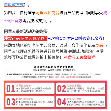
看收款方式
）。
第四步：自行登录
阿里云控制台
进行产品管理（同时享受
我
公司+官方
售后技术支持）。
阿里云最新活动咨询购买
爆款产品 阿里云低至1折
首次购买新客户额外赠送代金券！
阿勒泰地区的新老阿里云会员，通过此
合作伙伴专属
页面
与
阿里云代理商凯铧互联进行账号关联,关联成功后均可享受
凯铧互联公司优惠的折上折价格！
点此马上关联账号