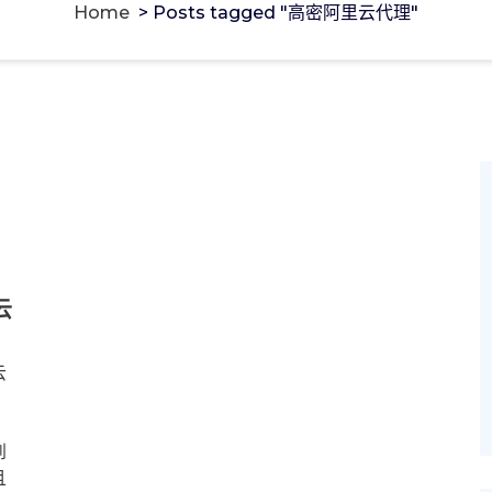
Home
>
Posts tagged "高密阿里云代理"
云
云
到
且