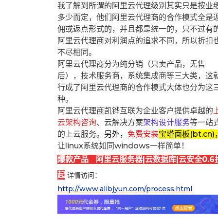
我了解到所谓的阿里云代理级别其实只是按业
多少而定，他们阿里云代理商的合作模式全是
佣或返点形式的，并且都是统一的，只不过有
阿里云代理商对利润点的追求不同，所以折扣
不尽相同。
阿里云代理商分为纯分销（只卖产品，无售
后），技术服务商，系统集成商等三大类，这
行成了阿里云代理商的合作模式大体也分为这
种。
阿里云代理商凯铧互联为企业客户提供卓越的
云架构咨询
、云解决方案
架构设计服务
等一站
的上云服务。
另外，
免费安装
宝塔面板(bt.cn)
让linux系统如同windows一样简单！
爆款产品 阿里云服务器|云数据库|云安全0.6
起
详情访问：
http://www.alibjyun.com/process.html