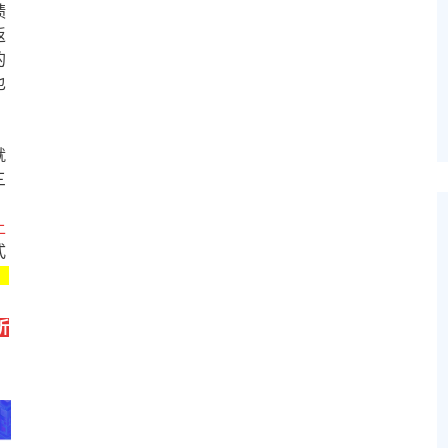
绩
返
的
也
就
三
上
式
，
折